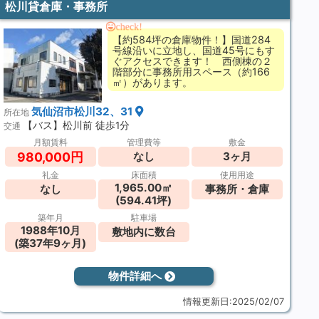
松川貸倉庫・事務所
check!
【約584坪の倉庫物件！】国道284
号線沿いに立地し、国道45号にもす
ぐアクセスできます！ 西側棟の２
階部分に事務所用スペース（約166
㎡）があります。
気仙沼市松川32、31
所在地
【バス】松川前 徒歩1分
交通
月額賃料
管理費等
敷金
980,000円
なし
3ヶ月
礼金
床面積
使用用途
1,965.00㎡
なし
事務所・倉庫
(594.41坪)
築年月
駐車場
1988年10月
敷地内に数台
(築37年9ヶ月)
物件詳細へ
情報更新日:2025/02/07