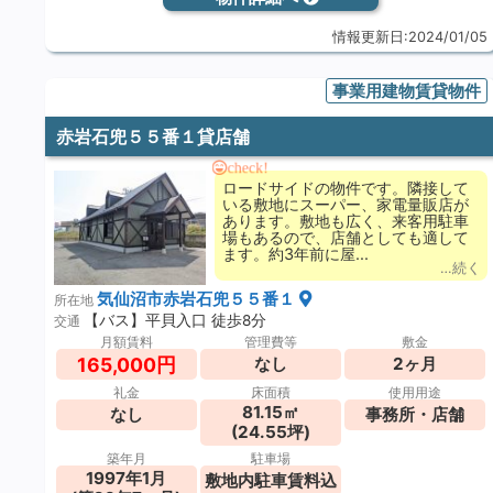
情報更新日:2024/01/05
事業用建物賃貸物件
赤岩石兜５５番１貸店舗
check!
ロードサイドの物件です。隣接して
いる敷地にスーパー、家電量販店が
あります。敷地も広く、来客用駐車
場もあるので、店舗としても適して
ます。約3年前に屋...
…続く
気仙沼市赤岩石兜５５番１
所在地
【バス】平貝入口 徒歩8分
交通
月額賃料
管理費等
敷金
165,000円
なし
2ヶ月
礼金
床面積
使用用途
81.15㎡
なし
事務所・店舗
(24.55坪)
築年月
駐車場
1997年1月
敷地内駐車賃料込