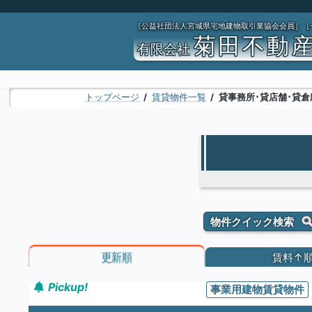
コ
ナ
ン
ビ
［公益社団法人宮城県宅地建物取引業協会会員］［
テ
ゲ
菊田不動
有限会社
ン
ー
ツ
シ
へ
ョ
ス
ン
トップページ
賃貸物件一覧
貸事務所･貸店舗･貸倉
キ
に
ッ
移
プ
動
物件クイック検索
更新順
賃料↑
Pickup!
事業用建物賃貸物件