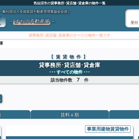
気仙沼市の貸事務所･貸店舗･貸倉庫の物件一覧
一般社団法人全国賃貸不動産管理業協会会員］
産
～
まちの不動産屋
～
受付
貸事務所･貸店舗･貸倉庫のすべての物件一覧です
物件クイック検索で絞り込み表示できます
庫
【賃貸物件】
貸事務所･貸店舗･貸倉庫
･･･ すべての物件 ･･･
7
該当物件数
件
順
賃料↓順
事業用建物賃貸物件