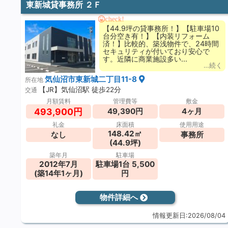
東新城貸事務所 ２Ｆ
check!
【44.9坪の貸事務所！】【駐車場10
台分空き有！】【内装リフォーム
済！】比較的、築浅物件で、24時間
セキュリティが付いており安心で
す。近隣に商業施設多い...
…続く
気仙沼市東新城二丁目11-8
所在地
【JR】気仙沼駅 徒歩22分
交通
月額賃料
管理費等
敷金
493,900円
49,390円
4ヶ月
礼金
床面積
使用用途
148.42㎡
なし
事務所
(44.9坪)
築年月
駐車場
2012年7月
駐車場1台 5,500
(築14年1ヶ月)
円
物件詳細へ
情報更新日:2026/08/04