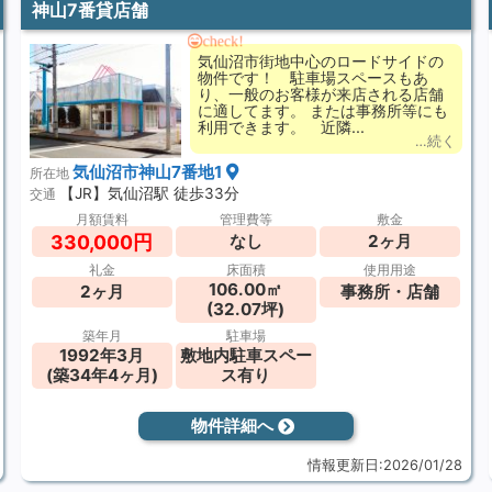
神山7番貸店舗
check!
気仙沼市街地中心のロードサイドの
物件です！ 駐車場スペースもあ
り、一般のお客様が来店される店舗
に適してます。 または事務所等にも
利用できます。 近隣...
…続く
気仙沼市神山7番地1
所在地
【JR】気仙沼駅 徒歩33分
交通
月額賃料
管理費等
敷金
330,000円
なし
2ヶ月
礼金
床面積
使用用途
106.00㎡
2ヶ月
事務所・店舗
(32.07坪)
築年月
駐車場
1992年3月
敷地内駐車スペー
(築34年4ヶ月)
ス有り
物件詳細へ
情報更新日:2026/01/28