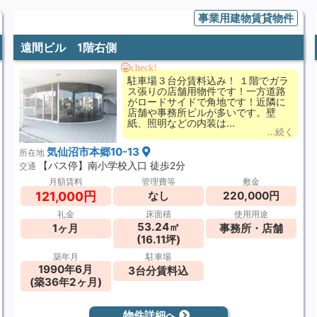
事業用建物賃貸物件
遠間ビル 1階右側
check!
駐車場３台分賃料込み！ １階でガラ
ス張りの店舗用物件です！一方道路
がロードサイドで角地です！近隣に
店舗や事務所ビルが多いです。壁
紙、照明などの内装は...
…続く
気仙沼市本郷10-13
所在地
【バス停】南小学校入口 徒歩2分
交通
月額賃料
管理費等
敷金
121,000円
なし
220,000円
礼金
床面積
使用用途
53.24㎡
1ヶ月
事務所・店舗
(16.11坪)
築年月
駐車場
1990年6月
3台分賃料込
(築36年2ヶ月)
物件詳細へ