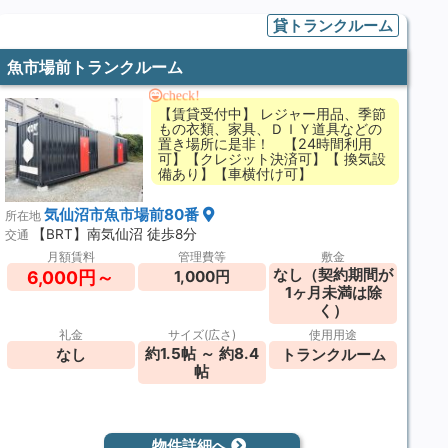
貸トランクルーム
魚市場前トランクルーム
check!
【賃貸受付中】 レジャー用品、季節
もの衣類、家具、ＤＩＹ道具などの
置き場所に是非！ 【24時間利用
可】【クレジット決済可】【 換気設
備あり】【車横付け可】
気仙沼市魚市場前80番
所在地
【BRT】南気仙沼 徒歩8分
交通
月額賃料
管理費等
敷金
なし（契約期間が
6,000円～
1,000円
1ヶ月未満は除
く）
礼金
サイズ(広さ)
使用用途
約1.5帖 ～ 約8.4
なし
トランクルーム
帖
物件詳細へ