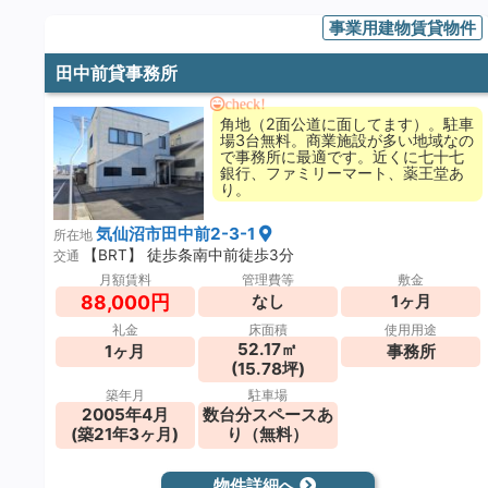
事業用建物賃貸物件
田中前貸事務所
check!
角地（2面公道に面してます）。駐車
場3台無料。商業施設が多い地域なの
で事務所に最適です。近くに七十七
銀行、ファミリーマート、薬王堂あ
り。
気仙沼市田中前2-3-1
所在地
【BRT】 徒歩条南中前徒歩3分
交通
月額賃料
管理費等
敷金
88,000円
なし
1ヶ月
礼金
床面積
使用用途
52.17㎡
1ヶ月
事務所
(15.78坪)
築年月
駐車場
2005年4月
数台分スペースあ
(築21年3ヶ月)
り（無料）
物件詳細へ