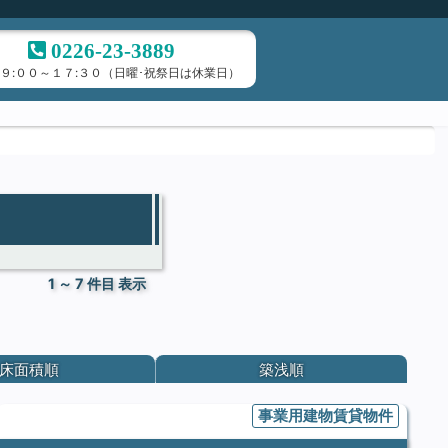
0226-23-3889
 ９:００～１７:３０（日曜･祝祭日は休業日）
1 ～ 7 件目 表示
床面積順
築浅順
事業用建物賃貸物件