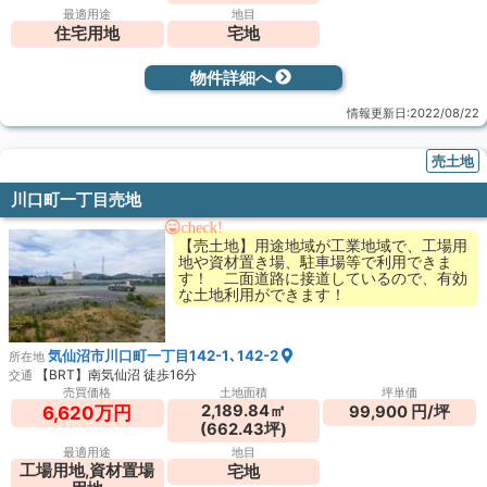
最適用途
地目
住宅用地
宅地
物件詳細へ
情報更新日:2022/08/22
売土地
川口町一丁目売地
check!
【売土地】用途地域が工業地域で、工場用
地や資材置き場、駐車場等で利用できま
す！ 二面道路に接道しているので、有効
な土地利用ができます！
気仙沼市川口町一丁目142-1､142-2
所在地
【BRT】南気仙沼 徒歩16分
交通
売買価格
土地面積
坪単価
2,189.84㎡
99,900 円/坪
6,620万円
(662.43坪)
最適用途
地目
工場用地,資材置場
宅地