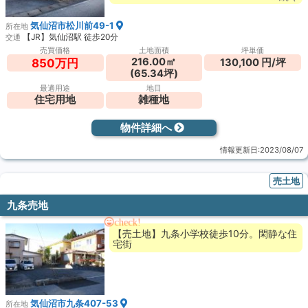
気仙沼市松川前49-1
所在地
【JR】気仙沼駅 徒歩20分
交通
売買価格
土地面積
坪単価
216.00㎡
130,100 円/坪
850万円
(65.34坪)
最適用途
地目
住宅用地
雑種地
物件詳細へ
情報更新日:2023/08/07
売土地
九条売地
check!
【売土地】九条小学校徒歩10分。閑静な住
宅街
気仙沼市九条407-53
所在地