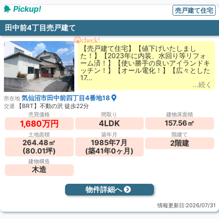
Pickup!
売戸建て住宅
田中前4丁目売戸建て
check!
【売戸建て住宅】【値下げいたしまし
た！】【2023年に内装、水回り等リフォ
ーム済！】【使い勝手の良いアイランドキ
ッチン！】【オール電化！】【広々とした
17...
…続く
気仙沼市田中前四丁目4番地18
所在地
【BRT】不動の沢 徒歩22分
交通
売買価格
間取り
建物床面積
4LDK
157.56㎡
1,680万円
土地面積
築年月
階建て
264.48㎡
1985年7月
2階建
(80.01坪)
(築41年0ヶ月)
建物構造
木造
物件詳細へ
情報更新日:2026/07/31