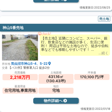
情報更新日:2022/08/25
売土地
神山5番売地
check!
【売土地】近隣にコンビニ、スーパー、銀
行、飲食店などの施設が多く、生活に便
利！ 周辺は平坦な土地なので、徒歩や自転
車などでも移動しやすいです！ ...
…続く
気仙沼市神山5-4、5-22
所在地
【バス停】警察署入口 徒歩2分
交通
売買価格
土地面積
坪単価
431.16㎡
170,100 円/坪
2,218万円
(130.43坪)
最適用途
地目
住宅用地,事業用地
宅地
物件詳細へ
情報更新日:2022/01/18