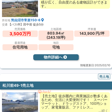
積が広く、自由度のある建物設計ができま
す。
気仙沼市常楽150-6
所在地
【バス停】田中前 徒歩5分
交通
売買価格
土地面積
坪単価
803.94㎡
143,900 円/坪
3,500万円
(243.19坪)
最適用途
地目
住宅用地
宅地
物件詳細へ
情報更新日:2025/02/10
売土地
松川前49-1売土地
check!
【売土地】徒歩圏内に商業施設が数多くあ
るため、生活に大変便利です！ スーパー
マーケット、ドラッグストア、100均ショ
ップ、家電量販店、ファミレス...
…続く