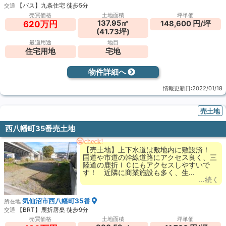
【バス】九条住宅 徒歩5分
交通
売買価格
土地面積
坪単価
137.95㎡
148,600 円/坪
620万円
(41.73坪)
最適用途
地目
住宅用地
宅地
物件詳細へ
情報更新日:2022/01/18
売土地
西八幡町35番売土地
check!
【売土地】上下水道は敷地内に敷設済！
国道や市道の幹線道路にアクセス良く、三
陸道の鹿折ＩＣにもアクセスしやすいで
す！ 近隣に商業施設も多く、生...
…続く
気仙沼市西八幡町35番
所在地
【BRT】鹿折唐桑 徒歩9分
交通
売買価格
土地面積
坪単価