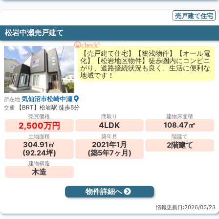
売戸建て住宅
松岩中瀬売戸建て
check!
【売戸建て住宅】【築浅物件】【オール電
化】【松岩地区物件】徒歩圏内にコンビニ
がり、道路接続状況も良く、生活に便利な
地域です！
気仙沼市松崎中瀬
所在地
【BRT】松岩駅 徒歩5分
交通
売買価格
間取り
建物床面積
4LDK
108.47㎡
2,500万円
土地面積
築年月
階建て
304.91㎡
2021年1月
2階建て
(92.24坪)
(築5年7ヶ月)
建物構造
木造
物件詳細へ
情報更新日:2026/05/23