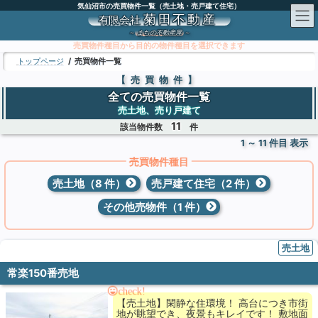
コ
ナ
気仙沼市の売買物件一覧（売土地・売戸建て住宅）
ン
ビ
菊田不動産
有限会社
テ
ゲ
～
まちの不動産屋
～
ン
ー
売買物件種目から目的の物件種目を選択できます
ツ
シ
トップページ
売買物件一覧
へ
ョ
【売買物件】
ス
ン
全ての売買物件一覧
キ
に
売土地、売り戸建て
ッ
移
11
プ
動
該当物件数
件
1 ～ 11 件目 表示
売買物件種目
売土地（8 件）
売戸建て住宅（2 件）
その他売物件（1 件）
売土地
常楽150番売地
check!
【売土地】閑静な住環境！ 高台につき市街
地が眺望でき、夜景もキレイです！ 敷地面