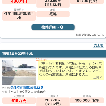
380.59㎡
41,700 円/坪
480万円
(115.13坪)
最適用途
地目
住宅用地,駐車場用
宅地
地
物件詳細へ
情報更新日:2026/07/10
売土地
南郷30番22売土地
check!
【売土地】整形地で宅地のため、すぐ住宅
を建築できます。周辺は平坦のため自転車
で移動もしやすいです。イオンやコンビニ
などの商業施設が周辺にあるの...
…続く
気仙沼市南郷30番22
所在地
【バス】警察署入口 徒歩10分
交通
売買価格
土地面積
坪単価
203.70㎡
100,000 円/坪
616万円
(61.62坪)