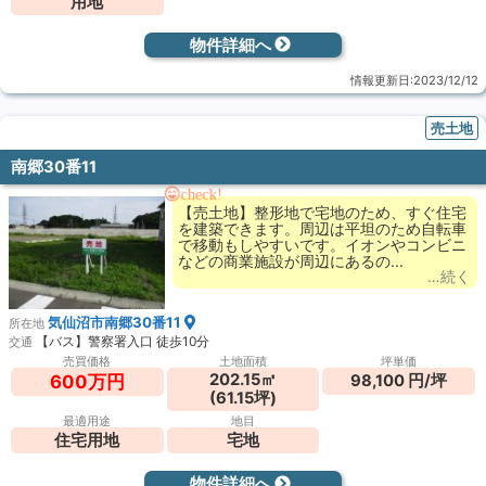
用地
物件詳細へ
情報更新日:2023/12/12
売土地
南郷30番11
check!
【売土地】整形地で宅地のため、すぐ住宅
を建築できます。周辺は平坦のため自転車
で移動もしやすいです。イオンやコンビニ
などの商業施設が周辺にあるの...
…続く
気仙沼市南郷30番11
所在地
【バス】警察署入口 徒歩10分
交通
売買価格
土地面積
坪単価
202.15㎡
98,100 円/坪
600万円
(61.15坪)
最適用途
地目
住宅用地
宅地
物件詳細へ