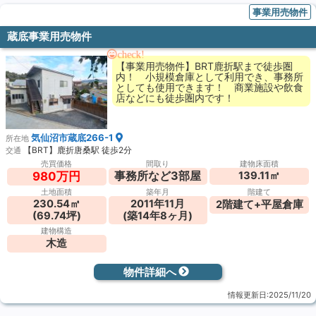
事業用売物件
蔵底事業用売物件
check!
【事業用売物件】BRT鹿折駅まで徒歩圏
内！ 小規模倉庫として利用でき、事務所
としても使用できます！ 商業施設や飲食
店などにも徒歩圏内です！
気仙沼市蔵底266-1
所在地
【BRT】鹿折唐桑駅 徒歩2分
交通
売買価格
間取り
建物床面積
事務所など3部屋
139.11㎡
980万円
土地面積
築年月
階建て
230.54㎡
2011年11月
2階建て+平屋倉庫
(69.74坪)
(築14年8ヶ月)
建物構造
木造
物件詳細へ
情報更新日:2025/11/20