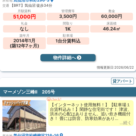
気仙沼市和野296-3
所在地
【BRT】気仙沼 徒歩34分
交通
月額賃料
管理費等
敷金
3,500円
60,000円
51,000円
礼金
間取り
床面積
1K
なし
46.24㎡
築年月
駐車場
2014年1月
1台分賃料込
(築12年7ヶ月)
物件詳細へ
情報更新日:2026/06/22
貸アパート
マーメゾン三峰Ⅱ 205号
check!
キャッシュバック対象
【インターネット使用無料！】【駐車場１
台賃料込み！】閑静な住宅街です！ 津波、
洪水の心配はありません。追い炊き機能付
き！ 畳には防音、防寒効果があり...
…続く
気仙沼市松崎柳沢216-16
所在地