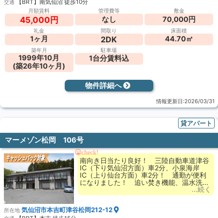
【BRT】南気仙沼 徒歩10分
交通
月額賃料
管理費等
敷金
なし
70,000円
45,000円
礼金
間取り
床面積
2DK
1ヶ月
44.70㎡
築年月
駐車場
1999年10月
1台分賃料込
(築26年10ヶ月)
物件詳細へ
情報更新日:2026/03/31
貸アパート
マーメゾン松岡 106号
check!
キャッシュバック対象
南向き日当たり良好！ 三陸自動車道津谷
IC（下り気仙沼方面）車2分、小泉海岸
IC（上り仙台方面）車2分！ 通勤が便利
になりました！ 追い焚き機能、温水洗...
…続く
気仙沼市本吉町津谷松岡212-12
所在地