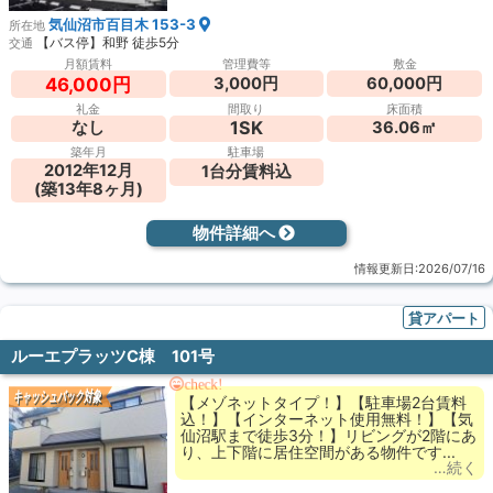
気仙沼市百⽬⽊ 153-3
所在地
【バス停】和野 徒歩5分
交通
月額賃料
管理費等
敷金
3,000円
60,000円
46,000円
礼金
間取り
床面積
1SK
なし
36.06㎡
築年月
駐車場
2012年12月
1台分賃料込
(築13年8ヶ月)
物件詳細へ
情報更新日:2026/07/16
貸アパート
ルーエプラッツC棟 101号
check!
キャッシュバック対象
【メゾネットタイプ！】【駐車場2台賃料
込！】【インターネット使用無料！】【気
仙沼駅まで徒歩3分！】リビングが2階にあ
り、上下階に居住空間がある物件です...
…続く