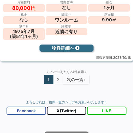
月額賃料
管理費等
敷金
なし
1ヶ月
80,000円
礼金
間取り
床面積
ワンルーム
なし
9.90㎡
築年月
駐車場
1975年7月
近隣に有り
(築51年1ヶ月)
物件詳細へ
情報更新日:2023/10/18
＜1ページあたり24件表示＞
投
1
2
次の一覧»
稿
の
ペ
ー
よろしければ、物件一覧のシェアをお願いいたします！
ジ
送
Facebook
X(Twitter)
LINE
り