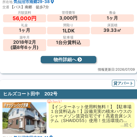
気仙沼市南郷29-38
所在地
【バス】南郷 徒歩7分
交通
月額賃料
管理費等
敷金
3,000円
1ヶ月
56,000円
礼金
間取り
床面積
1LDK
1ヶ月
39.33㎡
築年月
駐車場
2018年2月
1台分賃料込
(築8年6ヶ月)
物件詳細へ
情報更新日:2026/07/09
貸アパート
ヒルズコート田中 202号
check!
キャッシュバック対象
【インターネット使用料無料！】【駐車場
１台賃料込み！】設備充実の積水ハウスの
シャーメゾン賃貸住宅です！高遮音床シス
テム（SHAIDO55）使用！生活環境の...
…続く