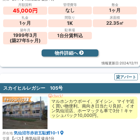
月額賃料
管理費等
敷金
なし
1ヶ月
45,000円
礼金
間取り
床面積
1K
1ヶ月
22.35㎡
築年月
駐車場
1999年3月
1台分賃料込
(築27年5ヶ月)
物件詳細へ
情報更新日:2024/12/11
貸アパート
スカイヒルレガシー 105号
check!
キャッシュバック対象
マルホンカウボーイ、ダイシン、マイヤ近
く買い物便利。南向き日当たり良好。イオ
ン気仙沼店、ホーマックも車で3分！キャ
ッシュバック10,000円。
気仙沼市赤岩五駄鱈10-1
所在地
【バス】南気仙沼 徒歩1分
交通