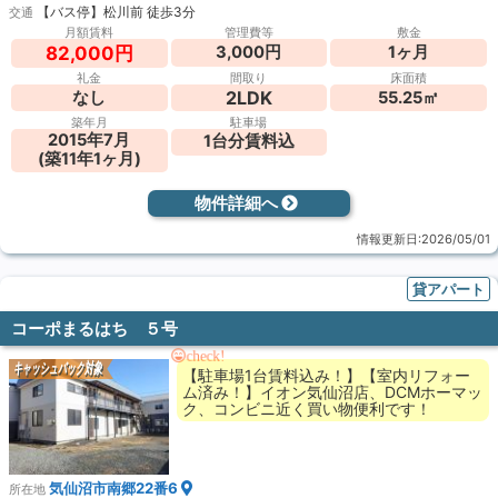
【バス停】松川前 徒歩3分
交通
月額賃料
管理費等
敷金
3,000円
1ヶ月
82,000円
礼金
間取り
床面積
2LDK
なし
55.25㎡
築年月
駐車場
2015年7月
1台分賃料込
(築11年1ヶ月)
物件詳細へ
情報更新日:2026/05/01
貸アパート
コーポまるはち ５号
check!
キャッシュバック対象
【駐車場1台賃料込み！】【室内リフォー
ム済み！】イオン気仙沼店、DCMホーマッ
ク、コンビニ近く買い物便利です！
気仙沼市南郷22番6
所在地