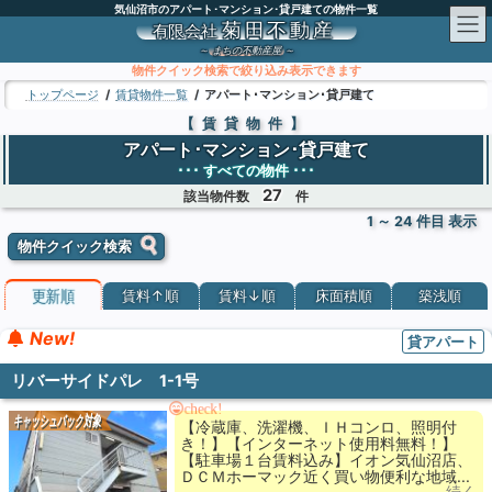
コ
ナ
気仙沼市のアパート･マンション･貸戸建ての物件一覧
ン
ビ
菊田不動産
有限会社
テ
ゲ
～
まちの不動産屋
～
ン
ー
物件クイック検索で絞り込み表示できます
ツ
シ
トップページ
賃貸物件一覧
アパート･マンション･貸戸建て
へ
ョ
【賃貸物件】
ス
ン
アパート･マンション･貸戸建て
キ
に
･･･ すべての物件 ･･･
ッ
移
27
プ
動
該当物件数
件
1 ～ 24 件目 表示
物件クイック検索
更新順
賃料↑順
賃料↓順
床面積順
築浅順
New!
貸アパート
リバーサイドパレ 1-1号
check!
キャッシュバック対象
【冷蔵庫、洗濯機、ＩＨコンロ、照明付
き！】【インターネット使用料無料！】
【駐車場１台賃料込み】イオン気仙沼店、
ＤＣＭホーマック近く買い物便利な地域...
…続く