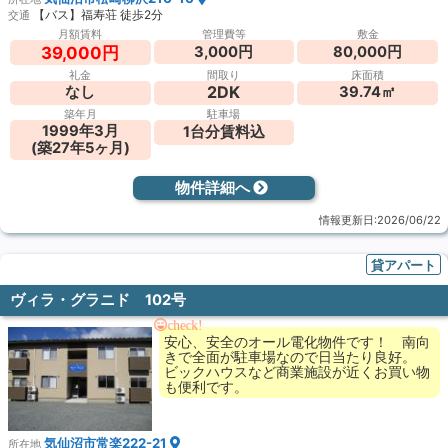
【バス】福寿荘 徒歩2分
交通
月額賃料
管理費等
敷金
3,000円
80,000円
39,000円
礼金
間取り
床面積
2DK
なし
39.74㎡
築年月
駐車場
1999年3月
1台分賃料込
(築27年5ヶ月)
物件詳細へ
情報更新日:2026/06/22
貸アパート
ヴィラ・グラニド 102号
check!
安心、安全のオール電化物件です！ 南向
きで全面が駐車場なので日当たり良好。
ビックハウスなど商業施設が近くお買い物
も便利です。
気仙沼市常楽222-21
所在地