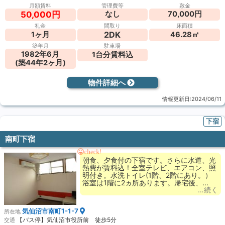
月額賃料
管理費等
敷金
なし
70,000円
50,000円
礼金
間取り
床面積
2DK
1ヶ月
46.28㎡
築年月
駐車場
1982年6月
1台分賃料込
(築44年2ヶ月)
物件詳細へ
情報更新日:2024/06/11
下宿
南町下宿
check!
朝食、夕食付の下宿です。さらに水道、光
熱費が賃料込！全室テレビ、エアコン、照
明付き。水洗トイレ(1階、2階にあり。）
浴室は1階に2ヵ所あります。帰宅後、...
…続く
気仙沼市南町1-1-7
所在地
【バス停】気仙沼市役所前 徒歩5分
交通