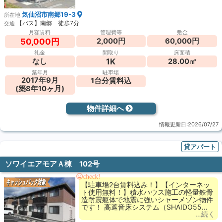
気仙沼市南郷19-3
所在地
【バス】南郷 徒歩7分
交通
月額賃料
管理費等
敷金
2,000円
60,000円
50,000円
礼金
間取り
床面積
1K
なし
28.00㎡
築年月
駐車場
2017年9月
1台分賃料込
(築8年10ヶ月)
物件詳細へ
情報更新日:2026/07/27
貸アパート
ソワイエアモアＡ棟 102号
check!
キャッシュバック対象
【駐車場2台賃料込み！】【インターネッ
ト使用無料！】積水ハウス施工の軽量鉄骨
造耐震躯体で地震に強いシャーメゾン物件
です！ 高遮音床システム（SHAIDO55...
…続く