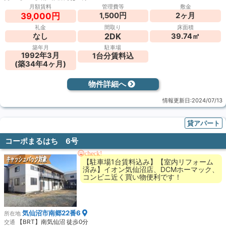
月額賃料
管理費等
敷金
1,500円
2ヶ月
39,000円
礼金
間取り
床面積
2DK
なし
39.74㎡
築年月
駐車場
1992年3月
1台分賃料込
(築34年4ヶ月)
物件詳細へ
情報更新日:2024/07/13
貸アパート
コーポまるはち 6号
check!
キャッシュバック対象
【駐車場1台賃料込み】【室内リフォーム
済み】イオン気仙沼店、DCMホーマック、
コンビニ近く買い物便利です！
気仙沼市南郷22番6
所在地
【BRT】南気仙沼 徒歩0分
交通