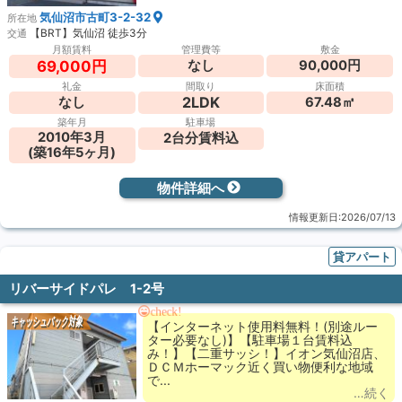
気仙沼市古町3-2-32
所在地
【BRT】気仙沼 徒歩3分
交通
月額賃料
管理費等
敷金
なし
90,000円
69,000円
礼金
間取り
床面積
2LDK
なし
67.48㎡
築年月
駐車場
2010年3月
2台分賃料込
(築16年5ヶ月)
物件詳細へ
情報更新日:2026/07/13
貸アパート
リバーサイドパレ 1-2号
check!
キャッシュバック対象
【インターネット使用料無料！(別途ルー
ター必要なし)】【駐車場１台賃料込
み！】【二重サッシ！】イオン気仙沼店、
ＤＣＭホーマック近く買い物便利な地域
で...
…続く