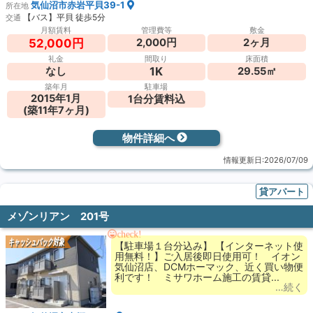
気仙沼市赤岩平貝39-1
所在地
【バス】平貝 徒歩5分
交通
月額賃料
管理費等
敷金
2,000円
2ヶ月
52,000円
礼金
間取り
床面積
1K
なし
29.55㎡
築年月
駐車場
2015年1月
1台分賃料込
(築11年7ヶ月)
物件詳細へ
情報更新日:2026/07/09
貸アパート
メゾンリアン 201号
check!
キャッシュバック対象
【駐車場１台分込み】 【インターネット使
用無料！】ご入居後即日使用可！ イオン
気仙沼店、DCMホーマック、近く買い物便
利です！ ミサワホーム施工の賃貸...
…続く