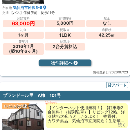
気仙沼市所沢5-6
所在地
【バス】保健所前 徒歩11分
交通
月額賃料
管理費等
敷金
5,000円
なし
63,000円
礼金
間取り
床面積
1LDK
1ヶ月
42.25㎡
築年月
駐車場
2016年1月
2台分賃料込
(築10年6ヶ月)
物件詳細へ
情報更新日:2026/07/23
貸アパート
プランドール里 A棟 101号
check!
キャッシュバック対象
【インターネット使用無料！】【駐車場2
台無料！（縦列駐車）】リビング12帖、洋
６帖×2の広々とした2LDK！ 物置付。
カワチ薬品、気仙沼市立病院近く生活環...
…続く