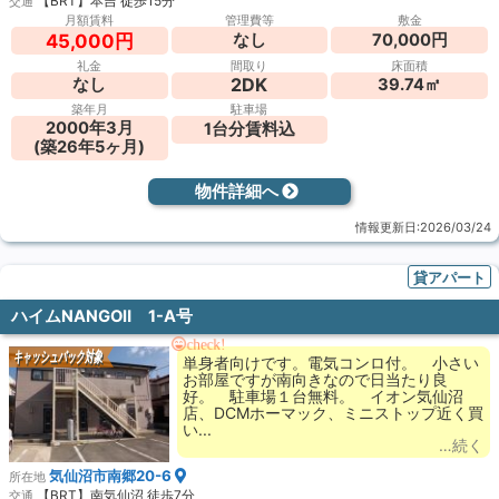
【BRT】本吉 徒歩15分
交通
月額賃料
管理費等
敷金
なし
70,000円
45,000円
礼金
間取り
床面積
2DK
なし
39.74㎡
築年月
駐車場
2000年3月
1台分賃料込
(築26年5ヶ月)
物件詳細へ
情報更新日:2026/03/24
貸アパート
ハイムNANGOⅡ 1-A号
check!
キャッシュバック対象
単身者向けです。電気コンロ付。 小さい
お部屋ですが南向きなので日当たり良
好。 駐車場１台無料。 イオン気仙沼
店、DCMホーマック、ミニストップ近く買
い...
…続く
気仙沼市南郷20-6
所在地
【BRT】南気仙沼 徒歩7分
交通