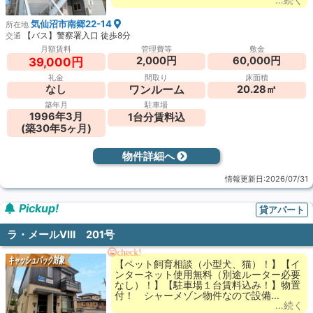
気仙沼市南郷22-14
所在地
【バス】警察署入口 徒歩8分
交通
月額賃料
管理費等
敷金
2,000円
60,000円
39,000円
礼金
間取り
床面積
ワンルーム
なし
20.28㎡
築年月
駐車場
1996年3月
1台分賃料込
(築30年5ヶ月)
物件詳細へ
情報更新日:2026/07/31
Pickup!
貸アパート
ラ・メールⅧ 201号
check!
キャッシュバック対象
【ペット飼育相談（小型犬、猫）！】【イ
ンターネット使用無料（別途ルーター必要
なし）！】【駐車場１台賃料込み！】物置
付！ シャーメゾン物件なので設備...
…続く