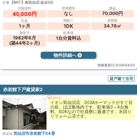
【BRT】南気仙沼 徒歩0分
交通
月額賃料
管理費等
敷金
なし
70,000円
45,000円
礼金
間取り
床面積
1DK
1ヶ月
34.78㎡
築年月
駐車場
1982年6月
1台分賃料込
(築44年2ヶ月)
物件詳細へ
情報更新日:2026/04/20
貸戸建て住宅
赤岩館下戸建貸家2
check!
イオン気仙沼店、DCMホーマックがすぐ目
の前。ほぼ敷地内です。駐車場3～4台無
料。6DKなので社員寮に最適です。水回り
リフォーム済です。
気仙沼市赤岩館下54
所在地