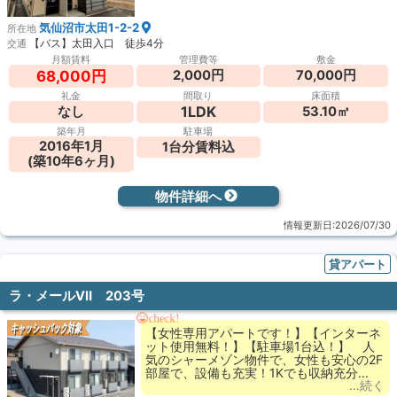
気仙沼市太田1-2-2
所在地
【バス】太田入口 徒歩4分
交通
月額賃料
管理費等
敷金
2,000円
70,000円
68,000円
礼金
間取り
床面積
1LDK
なし
53.10㎡
築年月
駐車場
2016年1月
1台分賃料込
(築10年6ヶ月)
物件詳細へ
情報更新日:2026/07/30
貸アパート
ラ・メールⅦ 203号
check!
キャッシュバック対象
【女性専用アパートです！】【インターネ
ット使用無料！】【駐車場1台込！】 人
気のシャーメゾン物件で、女性も安心の2F
部屋で、設備も充実！1Kでも収納充分...
…続く