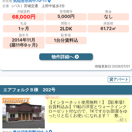
気仙沼市田中70-11
所在地
（バス）宮城交通 上田中徒歩2分
交通
月額賃料
管理費等
敷金
5,000円
なし
68,000円
礼金
間取り
床面積
2LDK
1ヶ月
61.72㎡
築年月
駐車場
2014年11月
1台分賃料込
(築11年9ヶ月)
物件詳細へ
情報更新日:2026/07/01
貸アパート
エアフォルクＢ棟 202号
check!
キャッシュバック対象
【インターネット使用無料！】【駐車場1
台賃料込み】11帖の洋室とウォークインク
ローゼット付なので、1Kですがお部屋をゆ
ったりと広くお使いになれます！ 敷...
…続く