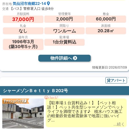
気仙沼市南郷22-14
所在地
【バス】警察署入口 徒歩8分
交通
月額賃料
管理費等
敷金
2,000円
60,000円
37,000円
礼金
間取り
床面積
ワンルーム
なし
20.28㎡
築年月
駐車場
1996年3月
1台分賃料込
(築30年5ヶ月)
物件詳細へ
情報更新日:2026/07/09
貸アパート
シャーメゾンＢｅｔｔｙ Ｂ202号
check!
キャッシュバック対象
【駐車場１台賃料込み！】【ペット相
談！】ペット共生型シャーメゾンでペット
ライフを満喫できます♪ 積水ハウス施工
の軽量鉄骨造耐震躯体で地震に強いハイ
グ...
…続く