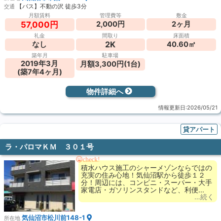
【バス】不動の沢 徒歩3分
交通
月額賃料
管理費等
敷金
2,000円
2ヶ月
57,000円
礼金
間取り
床面積
2K
なし
40.60㎡
築年月
駐車場
2019年3月
月額3,300円(1台)
(築7年4ヶ月)
物件詳細へ
情報更新日:2026/05/21
貸アパート
ラ・パロマＫＭ ３０１号
check!
積水ハウス施工のシャーメゾンならではの
充実の住み心地！気仙沼駅から徒歩１２
分！周辺には、コンビニ・スーパー・大手
家電店・ガソリンスタンドなど、利便...
…続く
気仙沼市松川前148-1
所在地