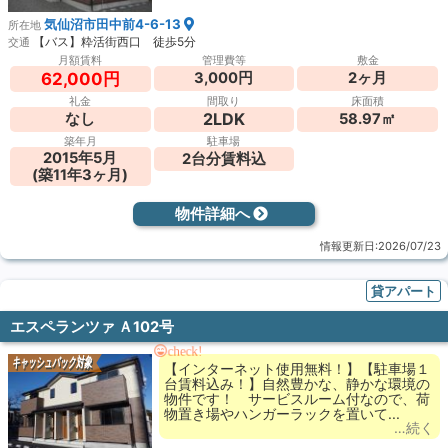
気仙沼市田中前4-6-13
所在地
【バス】粋活街西口 徒歩5分
交通
月額賃料
管理費等
敷金
3,000円
2ヶ月
62,000円
礼金
間取り
床面積
2LDK
なし
58.97㎡
築年月
駐車場
2015年5月
2台分賃料込
(築11年3ヶ月)
物件詳細へ
情報更新日:2026/07/23
貸アパート
エスペランツァ Ａ102号
check!
キャッシュバック対象
【インターネット使用無料！】【駐車場１
台賃料込み！】自然豊かな、静かな環境の
物件です！ サービスルーム付なので、荷
物置き場やハンガーラックを置いて...
…続く