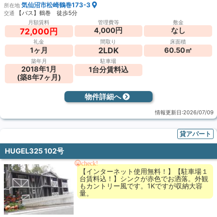
気仙沼市松崎鶴巻173-3
所在地
【バス】鶴巻 徒歩5分
交通
月額賃料
管理費等
敷金
4,000円
なし
72,000円
礼金
間取り
床面積
2LDK
1ヶ月
60.50㎡
築年月
駐車場
2018年1月
1台分賃料込
(築8年7ヶ月)
物件詳細へ
情報更新日:2026/07/09
貸アパート
HUGEL325 102号
check!
【インターネット使用無料！】【駐車場１
台賃料込！】シンクが赤色でお洒落。外観
もカントリー風です。1Kですが収納大容
量。