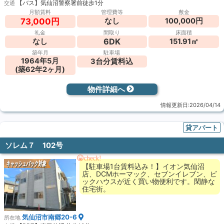
【バス】気仙沼警察署前徒歩1分
交通
月額賃料
管理費等
敷金
なし
100,000円
73,000円
礼金
間取り
床面積
6DK
なし
151.91㎡
築年月
駐車場
1964年5月
3台分賃料込
(築62年2ヶ月)
物件詳細へ
情報更新日:2026/04/14
貸アパート
ソレム７ 102号
check!
キャッシュバック対象
【駐車場1台賃料込み！】イオン気仙沼
店、DCMホーマック、セブンイレブン、ビ
ックハウスが近く買い物便利です。閑静な
住宅街。
気仙沼市南郷20-6
所在地